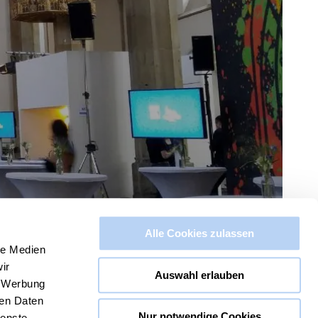
Alle Cookies zulassen
le Medien
ir
Auswahl erlauben
, Werbung
ren Daten
Nur notwendige Cookies
ienste