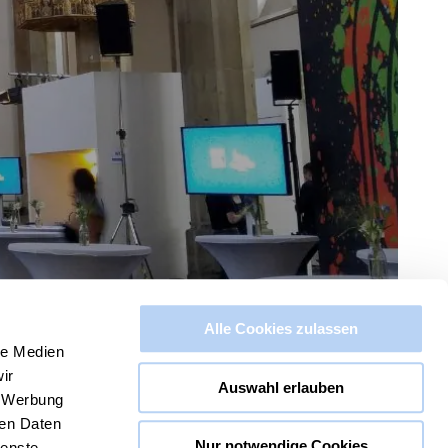
Alle Cookies zulassen
le Medien
ir
Auswahl erlauben
, Werbung
ren Daten
Nur notwendige Cookies
ienste