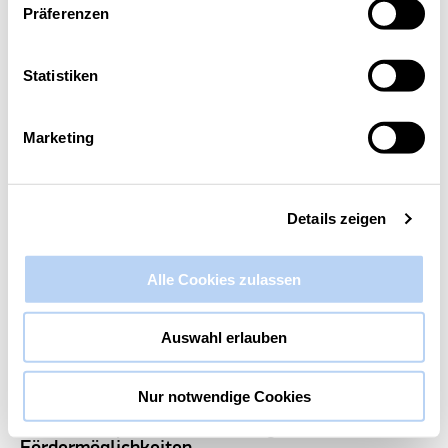
Präferenzen
Diese Veranstaltung hat bereits stattgefunden.
Statistiken
AC² Innovationsabend AGIT
18. März 2025 @ 17:00
-
19:00
Marketing
Details zeigen
Alle Cookies zulassen
Auswahl erlauben
Nur notwendige Cookies
Zirkuläre Wertschöpfung –
Innovationspotenziale, Strategien und