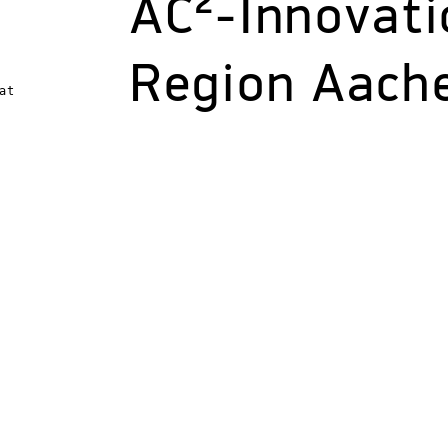
AC²-Innovati
Region Aach
at