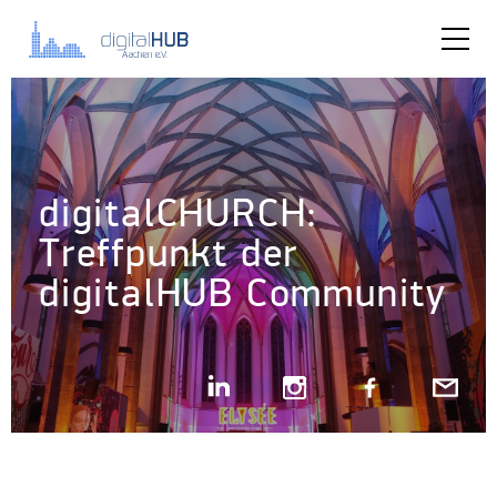
Öffnungszeiten
Anfahrt
Quartier Aachen Nord
digitalCHURCH:
Treffpunkt der
Sprecht uns an
digitalHUB Community