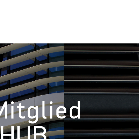
itglied
alHUB