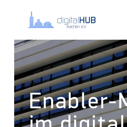
Enabler-M
im digit