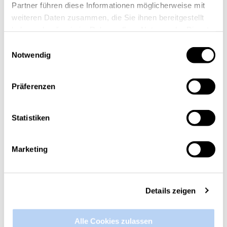
Partner führen diese Informationen möglicherweise mit
weiteren Daten zusammen, die Sie ihnen bereitgestellt
haben oder die sie im Rahmen Ihrer Nutzung der Dienste
gesammelt haben.
Einwilligungsauswahl
Notwendig
Präferenzen
Statistiken
Marketing
digitalCHURCH
Jülicher Strasse 72a
52070 Aachen
Details zeigen
kontakt@hubaachen.de
www.aachen.digital
Alle Cookies zulassen