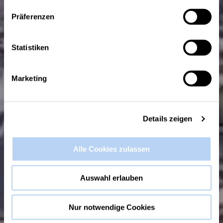
IT SMEs
with established
Präferenzen
companies
. In the
digitalCHURCH
we shape the
digitalisation
in the
Statistiken
Aachen Area.
Marketing
Details zeigen
Alle Cookies zulassen
Auswahl erlauben
Nur notwendige Cookies