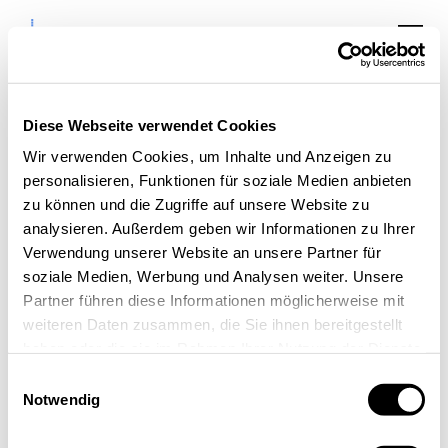
Diese Webseite verwendet Cookies
Wir verwenden Cookies, um Inhalte und Anzeigen zu
personalisieren, Funktionen für soziale Medien anbieten
8. Treffen „Netzwerk
zu können und die Zugriffe auf unsere Website zu
analysieren. Außerdem geben wir Informationen zu Ihrer
Digital Rhein-Erft“
Verwendung unserer Website an unsere Partner für
soziale Medien, Werbung und Analysen weiter. Unsere
Partner führen diese Informationen möglicherweise mit
weiteren Daten zusammen, die Sie ihnen bereitgestellt
haben oder die sie im Rahmen Ihrer Nutzung der Dienste
gesammelt haben.
Einwilligungsauswahl
Notwendig
« Alle Veranstaltungen