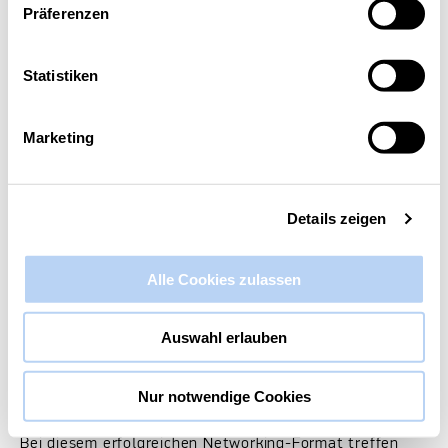
Präferenzen
Diese Veranstaltung hat bereits stattgefunden.
Statistiken
8. Treffen „Netzwerk Digital Rhein-
Erft“
Marketing
21. März 2025 @ 15:00
-
18:30
Details zeigen
Alle Cookies zulassen
Auswahl erlauben
Nur notwendige Cookies
Bei diesem erfolgreichen Networking-Format treffen