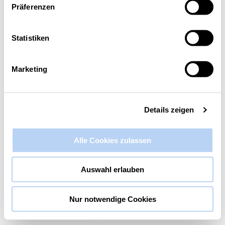
Präferenzen
Diese Veranstaltung hat bereits stattgefunden.
Statistiken
9. Treffen „Netzwerk Digital Rhein-
Erft“
Marketing
27. Juni 2025 @ 15:00
-
18:30
Details zeigen
Alle Cookies zulassen
Auswahl erlauben
Nur notwendige Cookies
Die Wirtschaftsförderung Rhein-Erft GmbH und ihre