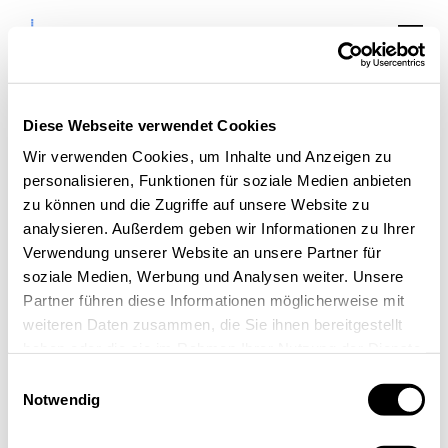
Diese Webseite verwendet Cookies
Wir verwenden Cookies, um Inhalte und Anzeigen zu
personalisieren, Funktionen für soziale Medien anbieten
9. Treffen „Netzwerk
zu können und die Zugriffe auf unsere Website zu
analysieren. Außerdem geben wir Informationen zu Ihrer
Digital Rhein-Erft“
Verwendung unserer Website an unsere Partner für
soziale Medien, Werbung und Analysen weiter. Unsere
Partner führen diese Informationen möglicherweise mit
weiteren Daten zusammen, die Sie ihnen bereitgestellt
haben oder die sie im Rahmen Ihrer Nutzung der Dienste
gesammelt haben.
Einwilligungsauswahl
Notwendig
« Alle Veranstaltungen