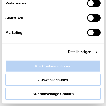
Präferenzen
Diese Veranstaltung hat bereits stattgefunden.
Statistiken
AchtsamkeitsJourney: In 12
Schritten zu mehr Achtsamkeit
Marketing
11. März 2022 @ 12:30
-
13:30
Details zeigen
Alle Cookies zulassen
Auswahl erlauben
Nur notwendige Cookies
Dem Kalender hinzufügen