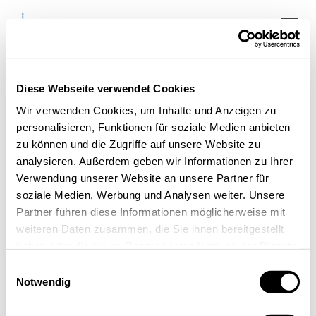
Diese Webseite verwendet Cookies
Wir verwenden Cookies, um Inhalte und Anzeigen zu
personalisieren, Funktionen für soziale Medien anbieten
AchtsamkeitsJourney:
zu können und die Zugriffe auf unsere Website zu
In 12 Schritten zu
analysieren. Außerdem geben wir Informationen zu Ihrer
Verwendung unserer Website an unsere Partner für
mehr Achtsamkeit
soziale Medien, Werbung und Analysen weiter. Unsere
Partner führen diese Informationen möglicherweise mit
weiteren Daten zusammen, die Sie ihnen bereitgestellt
haben oder die sie im Rahmen Ihrer Nutzung der Dienste
gesammelt haben.
Einwilligungsauswahl
Notwendig
« Alle Veranstaltungen