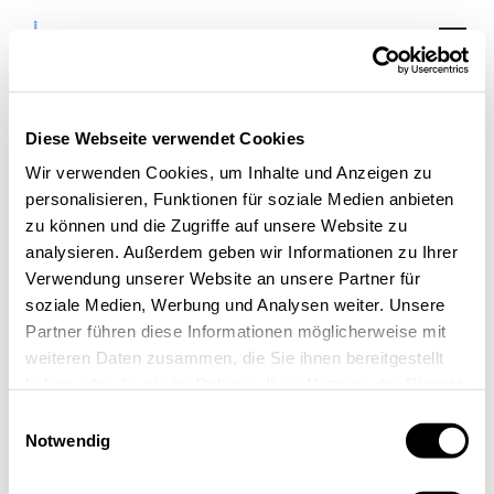
Diese Webseite verwendet Cookies
Wir verwenden Cookies, um Inhalte und Anzeigen zu
personalisieren, Funktionen für soziale Medien anbieten
BasisCamp KI-Route:
zu können und die Zugriffe auf unsere Website zu
Neue Risiken
analysieren. Außerdem geben wir Informationen zu Ihrer
Verwendung unserer Website an unsere Partner für
verstehen
soziale Medien, Werbung und Analysen weiter. Unsere
Partner führen diese Informationen möglicherweise mit
weiteren Daten zusammen, die Sie ihnen bereitgestellt
haben oder die sie im Rahmen Ihrer Nutzung der Dienste
gesammelt haben.
Einwilligungsauswahl
Notwendig
« Alle Veranstaltungen