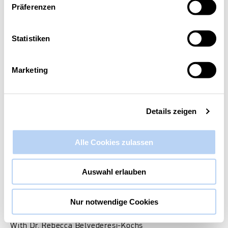
Präferenzen
Diese Veranstaltung hat bereits stattgefunden.
Statistiken
Content That Works: How to Build a
Strategy That Drives Real Results
Marketing
1. Juli 2025 @ 11:00
-
12:00
Details zeigen
Alle Cookies zulassen
Auswahl erlauben
Nur notwendige Cookies
With Dr. Rebecca Belvederesi-Kochs