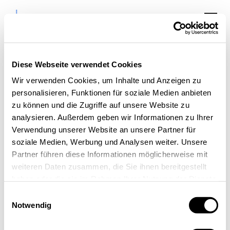
Diese Webseite verwendet Cookies
Wir verwenden Cookies, um Inhalte und Anzeigen zu
Content That Works:
personalisieren, Funktionen für soziale Medien anbieten
How to Build a
zu können und die Zugriffe auf unsere Website zu
analysieren. Außerdem geben wir Informationen zu Ihrer
Strategy That Drives
Verwendung unserer Website an unsere Partner für
Real Results
soziale Medien, Werbung und Analysen weiter. Unsere
Partner führen diese Informationen möglicherweise mit
weiteren Daten zusammen, die Sie ihnen bereitgestellt
haben oder die sie im Rahmen Ihrer Nutzung der Dienste
gesammelt haben.
Einwilligungsauswahl
Notwendig
« Alle Veranstaltungen