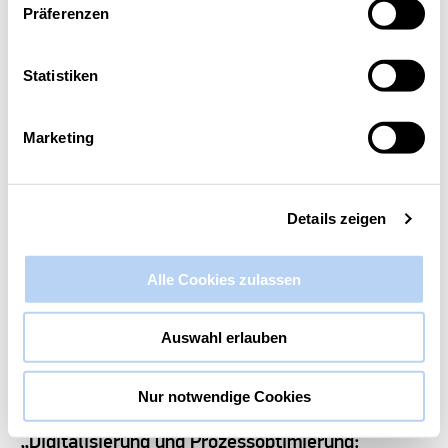
Präferenzen
Diese Veranstaltung hat bereits stattgefunden.
Statistiken
Digital.Praktisch.Nah. –
Digitalisierung bei eurogard GmbH
Marketing
11. Juni 2025 @ 14:00
-
17:00
Details zeigen
Alle Cookies zulassen
Auswahl erlauben
Nur notwendige Cookies
„Digitalisierung und Prozessoptimierung: