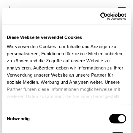
Diese Webseite verwendet Cookies
Wir verwenden Cookies, um Inhalte und Anzeigen zu
personalisieren, Funktionen für soziale Medien anbieten
Digital.Praktisch.Nah.
zu können und die Zugriffe auf unsere Website zu
– Digitalisierung bei
analysieren. Außerdem geben wir Informationen zu Ihrer
Verwendung unserer Website an unsere Partner für
eurogard GmbH
soziale Medien, Werbung und Analysen weiter. Unsere
Partner führen diese Informationen möglicherweise mit
weiteren Daten zusammen, die Sie ihnen bereitgestellt
haben oder die sie im Rahmen Ihrer Nutzung der Dienste
gesammelt haben.
Einwilligungsauswahl
Notwendig
« Alle Veranstaltungen