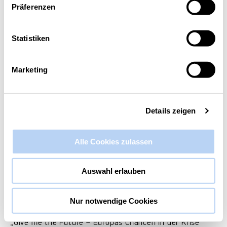
Präferenzen
Diese Veranstaltung hat bereits stattgefunden.
Statistiken
digitalSUMMIT Aachen 2025 mit
Prof. Marcel Fratzscher
Marketing
4. September 2025 @ 17:00
-
21:00
Details zeigen
Alle Cookies zulassen
Auswahl erlauben
Nur notwendige Cookies
„Give me the Future – Europas Chancen in der Krise“