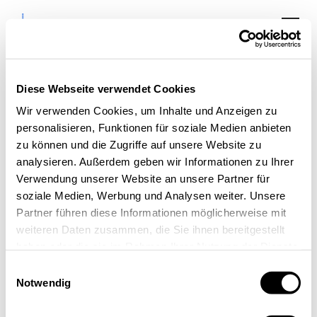
Diese Webseite verwendet Cookies
Wir verwenden Cookies, um Inhalte und Anzeigen zu
personalisieren, Funktionen für soziale Medien anbieten
digitalSUMMIT Aachen
zu können und die Zugriffe auf unsere Website zu
2025 mit Prof. Marcel
analysieren. Außerdem geben wir Informationen zu Ihrer
Verwendung unserer Website an unsere Partner für
Fratzscher
soziale Medien, Werbung und Analysen weiter. Unsere
Partner führen diese Informationen möglicherweise mit
weiteren Daten zusammen, die Sie ihnen bereitgestellt
haben oder die sie im Rahmen Ihrer Nutzung der Dienste
gesammelt haben.
Einwilligungsauswahl
Notwendig
« Alle Veranstaltungen