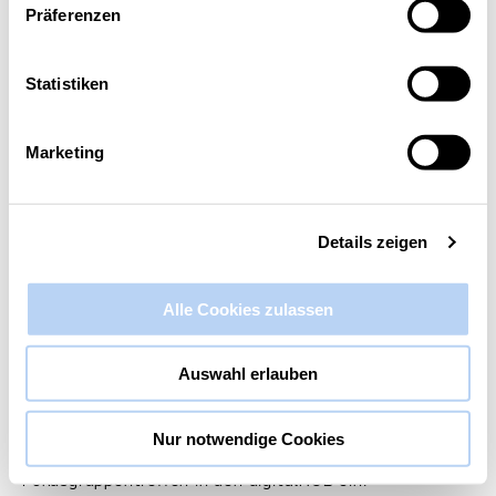
Präferenzen
Diese Veranstaltung hat bereits stattgefunden.
Statistiken
Fokusgruppentreffen KI
8. Juni @ 17:00
-
19:00
Marketing
Details zeigen
Alle Cookies zulassen
Auswahl erlauben
Nur notwendige Cookies
Die Fokusgruppe KI lädt zum monatlichen
Fokusgruppentreffen in den digitalHUB ein.