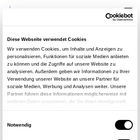
Diese Webseite verwendet Cookies
Wir verwenden Cookies, um Inhalte und Anzeigen zu
personalisieren, Funktionen für soziale Medien anbieten
Gründer:innenstammtisc
zu können und die Zugriffe auf unsere Website zu
analysieren. Außerdem geben wir Informationen zu Ihrer
im Kreis Heinsberg
Verwendung unserer Website an unsere Partner für
soziale Medien, Werbung und Analysen weiter. Unsere
Partner führen diese Informationen möglicherweise mit
weiteren Daten zusammen, die Sie ihnen bereitgestellt
haben oder die sie im Rahmen Ihrer Nutzung der Dienste
gesammelt haben.
Einwilligungsauswahl
Notwendig
« Alle Veranstaltungen