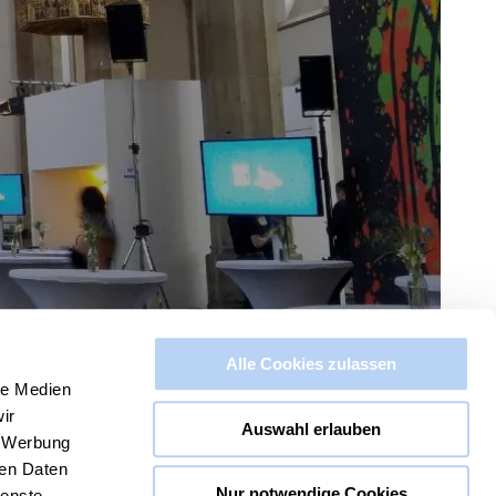
Alle Cookies zulassen
le Medien
ir
Auswahl erlauben
, Werbung
ren Daten
Nur notwendige Cookies
ienste