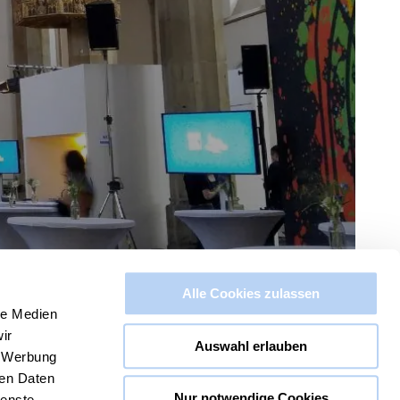
Alle Cookies zulassen
le Medien
ir
Auswahl erlauben
, Werbung
ren Daten
Nur notwendige Cookies
ienste