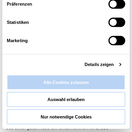
Präferenzen
Diese Veranstaltung hat bereits stattgefunden.
Statistiken
Kick-start your Business
4. Juli 2025 @ 10:15
-
11:45
Marketing
Details zeigen
Alle Cookies zulassen
Auswahl erlauben
Nur notwendige Cookies
Workshop für Gründer:innen, die wissen möchten, wie
aus einer guten Idee ein Unternehmen wird, das