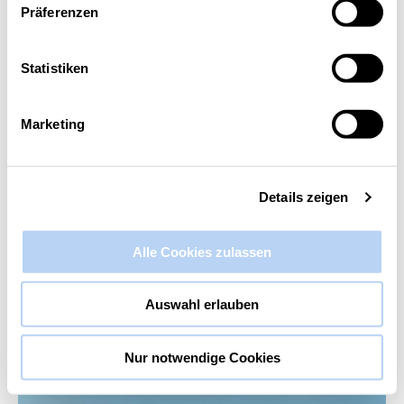
Präferenzen
Diese Veranstaltung hat bereits stattgefunden.
Statistiken
Masterclass „NewWork“: #2
Kommunikation I – It’s all about
Marketing
Sprache
29. April 2025 @ 9:00
-
13:30
Details zeigen
Alle Cookies zulassen
Auswahl erlauben
Nur notwendige Cookies