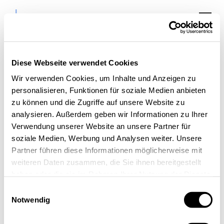
Diese Webseite verwendet Cookies
Wir verwenden Cookies, um Inhalte und Anzeigen zu
Masterclass
personalisieren, Funktionen für soziale Medien anbieten
„NewWork“: #2
zu können und die Zugriffe auf unsere Website zu
analysieren. Außerdem geben wir Informationen zu Ihrer
Kommunikation I – It’s
Verwendung unserer Website an unsere Partner für
all about Sprache
soziale Medien, Werbung und Analysen weiter. Unsere
Partner führen diese Informationen möglicherweise mit
weiteren Daten zusammen, die Sie ihnen bereitgestellt
haben oder die sie im Rahmen Ihrer Nutzung der Dienste
gesammelt haben.
Einwilligungsauswahl
Notwendig
« Alle Veranstaltungen