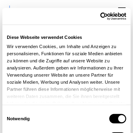
Diese Webseite verwendet Cookies
Wir verwenden Cookies, um Inhalte und Anzeigen zu
personalisieren, Funktionen für soziale Medien anbieten
"Digitale Förderreise“:
zu können und die Zugriffe auf unsere Website zu
Mittelstand Innovativ
analysieren. Außerdem geben wir Informationen zu Ihrer
Verwendung unserer Website an unsere Partner für
& Digital
soziale Medien, Werbung und Analysen weiter. Unsere
Partner führen diese Informationen möglicherweise mit
weiteren Daten zusammen, die Sie ihnen bereitgestellt
haben oder die sie im Rahmen Ihrer Nutzung der Dienste
gesammelt haben.
Einwilligungsauswahl
Notwendig
« Alle Veranstaltungen