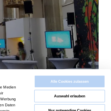
Alle Cookies zulassen
le Medien
ir
Auswahl erlauben
, Werbung
ren Daten
Nur notwendige Cookies
ienste