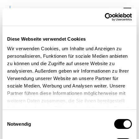
Diese Webseite verwendet Cookies
Wir verwenden Cookies, um Inhalte und Anzeigen zu
personalisieren, Funktionen für soziale Medien anbieten
OOTB.NRW auf
zu können und die Zugriffe auf unsere Website zu
analysieren. Außerdem geben wir Informationen zu Ihrer
Hinterland of Things
Verwendung unserer Website an unsere Partner für
soziale Medien, Werbung und Analysen weiter. Unsere
Partner führen diese Informationen möglicherweise mit
weiteren Daten zusammen, die Sie ihnen bereitgestellt
haben oder die sie im Rahmen Ihrer Nutzung der Dienste
gesammelt haben.
Einwilligungsauswahl
Notwendig
« Alle Veranstaltungen