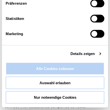
Präferenzen
Diese Veranstaltung hat bereits stattgefunden.
Statistiken
OOTB.NRW auf Hinterland of Things
18. Juni
Marketing
Details zeigen
Alle Cookies zulassen
Auswahl erlauben
Nur notwendige Cookies
At Hinterland of Things, innovative B2B tech startups
connect with established companies to foster