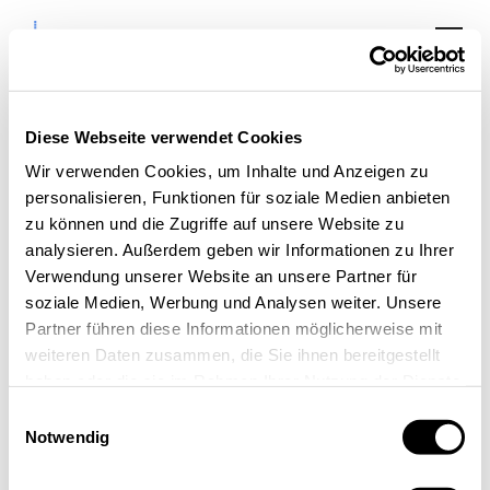
Diese Webseite verwendet Cookies
Praxisleitfaden: KI
Wir verwenden Cookies, um Inhalte und Anzeigen zu
personalisieren, Funktionen für soziale Medien anbieten
erfolgreich im
zu können und die Zugriffe auf unsere Website zu
Unternehmen
analysieren. Außerdem geben wir Informationen zu Ihrer
Verwendung unserer Website an unsere Partner für
einsetzen (Webinar-
soziale Medien, Werbung und Analysen weiter. Unsere
Reihe)
Partner führen diese Informationen möglicherweise mit
weiteren Daten zusammen, die Sie ihnen bereitgestellt
haben oder die sie im Rahmen Ihrer Nutzung der Dienste
gesammelt haben.
Einwilligungsauswahl
Notwendig
« Alle Veranstaltungen