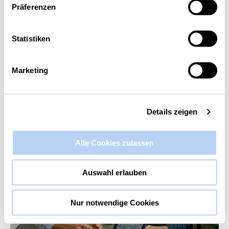
Präferenzen
Diese Veranstaltung hat bereits stattgefunden.
Statistiken
Praxisleitfaden: KI erfolgreich im
Unternehmen einsetzen (Webinar-
Marketing
Reihe)
9. Juli 2025 @ 9:00
-
10:30
Details zeigen
Alle Cookies zulassen
Auswahl erlauben
Nur notwendige Cookies