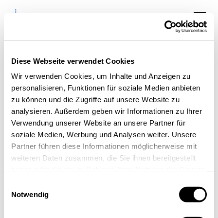
Diese Webseite verwendet Cookies
Wir verwenden Cookies, um Inhalte und Anzeigen zu
personalisieren, Funktionen für soziale Medien anbieten
Rheinland-Pitch
zu können und die Zugriffe auf unsere Website zu
Halbfinale Aachen
analysieren. Außerdem geben wir Informationen zu Ihrer
Verwendung unserer Website an unsere Partner für
2019
soziale Medien, Werbung und Analysen weiter. Unsere
Partner führen diese Informationen möglicherweise mit
weiteren Daten zusammen, die Sie ihnen bereitgestellt
haben oder die sie im Rahmen Ihrer Nutzung der Dienste
gesammelt haben.
Einwilligungsauswahl
Notwendig
« Alle Veranstaltungen