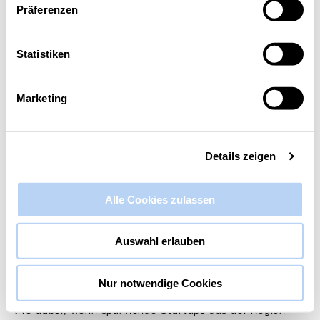
Präferenzen
Diese Veranstaltung hat bereits stattgefunden.
Statistiken
Rheinland-Pitch Halbfinale Aachen
2019
Marketing
12. November 2019 @ 18:00
-
21:00
Details zeigen
Alle Cookies zulassen
Auswahl erlauben
Am 12. November ist es wieder soweit: Das Rheinland-
Nur notwendige Cookies
Pitch Halbfinale kommt nach Aachen in die RWTH! Sei
live dabei, wenn spannende Startups aus der Region