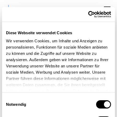
Diese Webseite verwendet Cookies
Wir verwenden Cookies, um Inhalte und Anzeigen zu
Sprechstunde:
personalisieren, Funktionen für soziale Medien anbieten
Arbeitsschutz – smart,
zu können und die Zugriffe auf unsere Website zu
analysieren. Außerdem geben wir Informationen zu Ihrer
modular und
Verwendung unserer Website an unsere Partner für
kosteneffizient
soziale Medien, Werbung und Analysen weiter. Unsere
Partner führen diese Informationen möglicherweise mit
weiteren Daten zusammen, die Sie ihnen bereitgestellt
haben oder die sie im Rahmen Ihrer Nutzung der Dienste
gesammelt haben.
Einwilligungsauswahl
Notwendig
« Alle Veranstaltungen