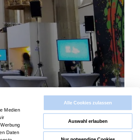
Alle Cookies zulassen
le Medien
ir
Auswahl erlauben
, Werbung
ren Daten
Nur notwendige Cookies
ienste