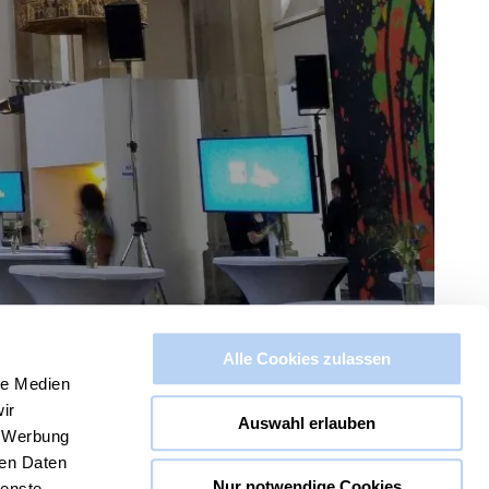
n
Alle Cookies zulassen
le Medien
ir
Auswahl erlauben
, Werbung
ren Daten
Nur notwendige Cookies
ienste