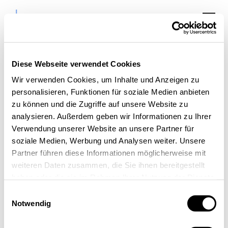
Diese Webseite verwendet Cookies
Wir verwenden Cookies, um Inhalte und Anzeigen zu
Was ist neu bei iOS?
personalisieren, Funktionen für soziale Medien anbieten
Talk mit iOS-
zu können und die Zugriffe auf unsere Website zu
analysieren. Außerdem geben wir Informationen zu Ihrer
Entwickler Manuel
Verwendung unserer Website an unsere Partner für
Carrasco Molina
soziale Medien, Werbung und Analysen weiter. Unsere
Partner führen diese Informationen möglicherweise mit
weiteren Daten zusammen, die Sie ihnen bereitgestellt
haben oder die sie im Rahmen Ihrer Nutzung der Dienste
gesammelt haben.
Einwilligungsauswahl
Notwendig
« Alle Veranstaltungen