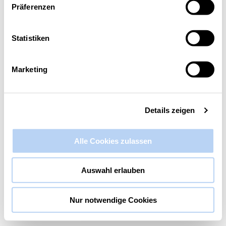
Präferenzen
Diese Veranstaltung hat bereits stattgefunden.
Statistiken
Veranstaltungsserie:
Was ist neu bei iOS? Talk mit
iOS-Entwickler Manuel Carrasco Molina
Marketing
Was ist neu bei iOS? Talk mit iOS-
Entwickler Manuel Carrasco Molina
9. Juni 2021 @ 18:00
-
20:00
Details zeigen
Alle Cookies zulassen
Auswahl erlauben
Nur notwendige Cookies