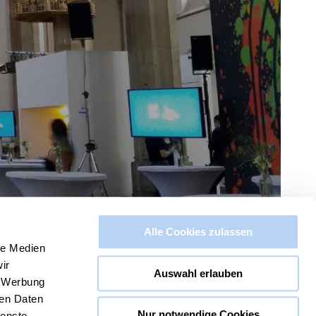
Alle Cookies zulassen
le Medien
ir
Auswahl erlauben
, Werbung
ren Daten
Nur notwendige Cookies
ienste