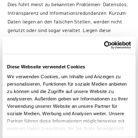
Dies führt meist zu bekannten Problemen: Datensilos,
Intransparenz und Informationsredundanzen. Kurzum:
Daten liegen an den falschen Stellen, werden nicht
genutzt oder sind sogar veraltet. Liegen diese
Probleme bereits bei Legacy-Systemen – wie
beispielsweise einem ERP-System vor – ist es nicht
verwunderlich, wenn auch ein Netz aus digitalen
Zwillingen an den Hürden anderer komplexer
Diese Webseite verwendet Cookies
Informationssysteme scheitert. Genau an diesem
Wir verwenden Cookies, um Inhalte und Anzeigen zu
Problem setzt der Rahmen aus standardisierten
personalisieren, Funktionen für soziale Medien anbieten
zu können und die Zugriffe auf unsere Website zu
Schnittstellen und Datenstrukturen – die
analysieren. Außerdem geben wir Informationen zu Ihrer
Verwaltungsschale – an. Sie ermöglicht die
Verwendung unserer Website an unsere Partner für
reibungslose Kommunikation zwischen verschiedenen
soziale Medien, Werbung und Analysen weiter. Unsere
digitalen Zwillingen und anderen angeschlossenen
Partner führen diese Informationen möglicherweise mit
Systemen, auch über Grenzen von Unternehmen
weiteren Daten zusammen, die Sie ihnen bereitgestellt
hinweg. Dies bedeutet, dass Zwillinge sowohl
haben oder die sie im Rahmen Ihrer Nutzung der Dienste