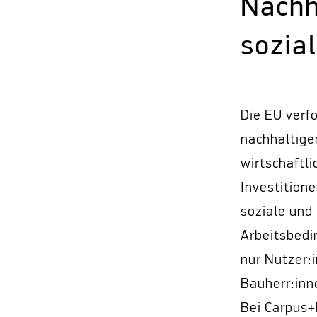
Nachh
sozia
Die EU verf
nachhaltige
wirtschaftli
Investition
soziale und
Arbeitsbedin
nur Nutzer:
Bauherr:inne
Bei Carpus+