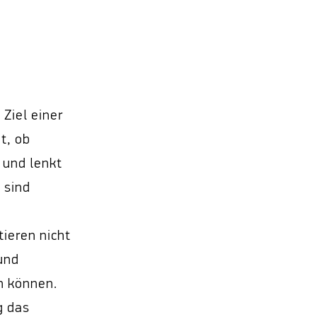
Ziel einer
t, ob
 und lenkt
 sind
tieren nicht
und
en können.
g das