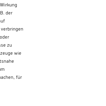
 Wirkung
B. der
auf
 verbringen
 oder
sse zu
kzeuge wie
ätsnahe
 um
machen, für