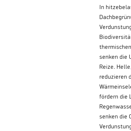
In hitzebel
Dachbegrünu
Verdunstung
Biodiversit
thermischen
senken die 
Reize. Hell
reduzieren 
Wärmeinsele
fördern die
Regenwasse
senken die 
Verdunstun