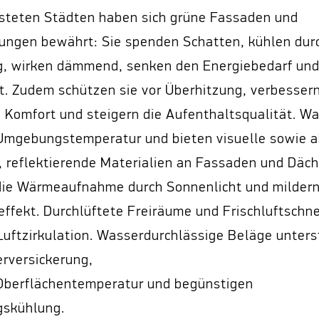
asteten Städten haben sich grüne Fassaden und
ngen bewährt: Sie spenden Schatten, kühlen dur
, wirken dämmend, senken den Energiebedarf und 
ät. Zudem schützen sie vor Überhitzung, verbesser
 Komfort und steigern die Aufenthaltsqualität. W
Umgebungstemperatur und bieten visuelle sowie a
e, reflektierende Materialien an Fassaden und Däc
die Wärmeaufnahme durch Sonnenlicht und milder
ffekt. Durchlüftete Freiräume und Frischluftschn
 Luftzirkulation. Wasserdurchlässige Beläge unters
rversickerung,
Oberflächentemperatur und begünstigen
gskühlung.