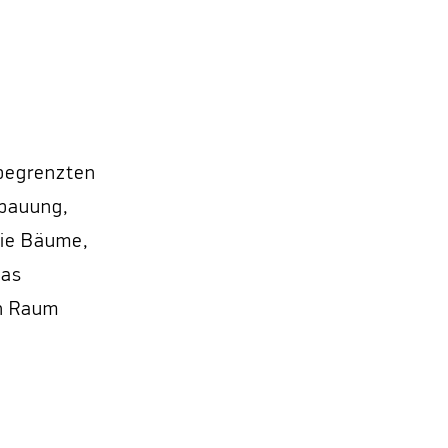
 begrenzten
ebauung,
wie Bäume,
das
en Raum