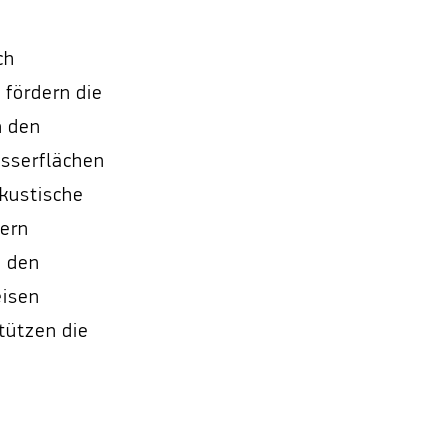
ch
fördern die
n den
asserflächen
kustische
hern
n den
eisen
tützen die