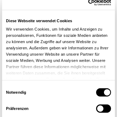
Einen Custom GPT zu erstellen, klingt nach
Diese Webseite verwendet Cookies
Raketenwissenschaft, ist aber kinderleicht. In unserem
Wir verwenden Cookies, um Inhalte und Anzeigen zu
Fall haben wir der GPT-Instanz einerseits
personalisieren, Funktionen für soziale Medien anbieten
Hintergrundwissen mit den zu lesenden PDFs bzw.
zu können und die Zugriffe auf unsere Website zu
URLs mitgegeben und andererseits Angaben zum
analysieren. Außerdem geben wir Informationen zu Ihrer
gewünschten Stil der Ausgabe. Je mehr Beispiele ich
Verwendung unserer Website an unsere Partner für
der Instanz mitgebe, umso genauer und konsistenter
soziale Medien, Werbung und Analysen weiter. Unsere
wird das gewünschte Ergebnis. Das braucht ein
Partner führen diese Informationen möglicherweise mit
weiteren Daten zusammen, die Sie ihnen bereitgestellt
bisschen Experimentierzeit für das Feintuning, aber
haben oder die sie im Rahmen Ihrer Nutzung der Dienste
am Ende liefert uns der GPT dann Texte, die wirklich
gesammelt haben.
Einwilligungsauswahl
zu uns passen und unsere Handschrift tragen.
Notwendig
Was sind deiner Meinung nach die größten
No-Gos bei KI-generierten Texten?
Präferenzen