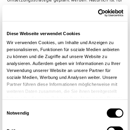
Umsetzungsstrategie geplant werden. Natürlich ist für
die Umsetzung auch die Finanzierung ein zentraler
Punkt. Dazu können Kommunen und Städte
Förderprogramme auf kommunaler, regionaler und
nationaler Ebene nutzen. Die Ergebnisse der
Diese Webseite verwendet Cookies
kommunalen Wärmeplanung werden in einem
Wir verwenden Cookies, um Inhalte und Anzeigen zu
Wärmeplan zusammengefasst, der als Leitfaden für
personalisieren, Funktionen für soziale Medien anbieten
zu können und die Zugriffe auf unsere Website zu
die zukünftige Wärmeversorgung der Gemeinde dient.
analysieren. Außerdem geben wir Informationen zu Ihrer
Verwendung unserer Website an unsere Partner für
soziale Medien, Werbung und Analysen weiter. Unsere
Partner führen diese Informationen möglicherweise mit
weiteren Daten zusammen, die Sie ihnen bereitgestellt
haben oder die sie im Rahmen Ihrer Nutzung der Dienste
gesammelt haben.
Einwilligungsauswahl
Notwendig