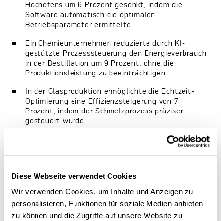
Hochofens um 6 Prozent gesenkt, indem die
Software automatisch die optimalen
Betriebsparameter ermittelte.
Ein Chemieunternehmen reduzierte durch KI-
gestützte Prozesssteuerung den Energieverbrauch
in der Destillation um 9 Prozent, ohne die
Produktionsleistung zu beeinträchtigen.
In der Glasproduktion ermöglichte die Echtzeit-
Optimierung eine Effizienzsteigerung von 7
Prozent, indem der Schmelzprozess präziser
gesteuert wurde.
Solche Optimierungen tragen nicht nur zur Senkung
der Betriebskosten bei, sondern leisten auch einen
wichtigen Beitrag zur Reduzierung der CO₂-Emissionen.
Diese Webseite verwendet Cookies
Ähnliche Effekte lassen sich auch in anderen
Wir verwenden Cookies, um Inhalte und Anzeigen zu
Produktionsprozessen erzielen – von der Automobil-
personalisieren, Funktionen für soziale Medien anbieten
bis zur Textilindustrie. In einem aktuellen Projekt mit
zu können und die Zugriffe auf unsere Website zu