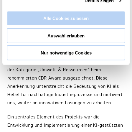
Details zeigen
Produktionsprozessen, wodurch Rohstoffe effizienter
genutzt werden können.
Alle Cookies zulassen
Auszeichnung für Innovation in
Nachhaltigkeit
Auswahl erlauben
Nur notwendige Cookies
Die ITA Academy GmbH wurde für ihr Projekt „KI-
basierte Ressourcenoptimierung“ mit dem 3. Platz in
der Kategorie „Umwelt & Ressourcen“ beim
renommierten CDR Award ausgezeichnet. Diese
Anerkennung unterstreicht die Bedeutung von KI als
Hebel für nachhaltige Industrieprozesse und motiviert
uns, weiter an innovativen Lösungen zu arbeiten.
Ein zentrales Element des Projekts war die
Entwicklung und Implementierung einer KI-gestützten