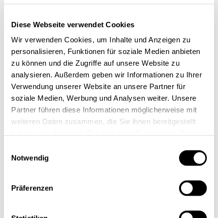
immer der Information oder Koordination dienen muss.
Eine ihrer Hauptaufgaben ist auch die Inspiration.
Diese Webseite verwendet Cookies
Passend: Während ich tippe, treffen sich einzelne
Wir verwenden Cookies, um Inhalte und Anzeigen zu
Teammitglieder am virtuellen #fun-watercooler und
personalisieren, Funktionen für soziale Medien anbieten
diskutieren, wen sie wirklich bewundern und
zu können und die Zugriffe auf unsere Website zu
inspirierend finden. Das alles trägt dazu bei, die
analysieren. Außerdem geben wir Informationen zu Ihrer
Verwendung unserer Website an unsere Partner für
Motivation der Crew hochzuhalten und den “Can do”-
soziale Medien, Werbung und Analysen weiter. Unsere
Spirit zu bewahren und das wichtige Gefühl von “Wir
Partner führen diese Informationen möglicherweise mit
gehen gerne zur Arbeit” mit einem ausgeprägten Wir-
weiteren Daten zusammen, die Sie ihnen bereitgestellt
Gefühl aufrechtzuhalten. Am digitalen Wasserspender
haben oder die sie im Rahmen Ihrer Nutzung der Dienste
geht es aber – Gott sei Dank – nicht immer so
gesammelt haben.
Einwilligungsauswahl
philosophisch zu: Es wird sich auch mal über die
Notwendig
liebsten Filmhelden ausgetauscht oder in die beste
walk-on/entrance Musik der Kolleginnen und Kollegen
Präferenzen
reingehört.
Statistiken