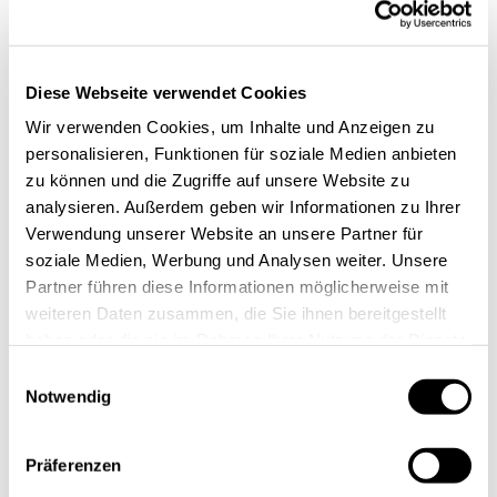
Produkte an den Markt zu bringen und sich so von der
Konkurrenz abzusetzen. Nachhaltigkeit kann bei
strategisch durchdachter Einführung den
Diese Webseite verwendet Cookies
Unternehmenswert eines Unternehmens erhöhen,
Wir verwenden Cookies, um Inhalte und Anzeigen zu
dadurch den Unternehmenserhalt langfristig absichern
personalisieren, Funktionen für soziale Medien anbieten
zu können und die Zugriffe auf unsere Website zu
und als Top-Differenzierungsmerkmal im Wettbewerb
analysieren. Außerdem geben wir Informationen zu Ihrer
verstanden werden.
[2]
Verwendung unserer Website an unsere Partner für
soziale Medien, Werbung und Analysen weiter. Unsere
Partner führen diese Informationen möglicherweise mit
weiteren Daten zusammen, die Sie ihnen bereitgestellt
haben oder die sie im Rahmen Ihrer Nutzung der Dienste
gesammelt haben.
Einwilligungsauswahl
Notwendig
Präferenzen