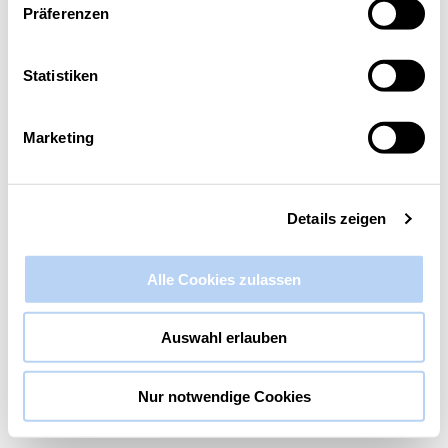
Präferenzen
Diese Veranstaltung hat bereits stattgefunden.
Statistiken
Basiscamps
digitalTRANSFORMATION:
Marketing
Gemeinwohlökonomie
27. November 2024 @ 9:00
-
10:30
Details zeigen
Alle Cookies zulassen
Auswahl erlauben
Nur notwendige Cookies
digitalTRANSFORMATION Camps: Stärken Sie
die Innovationskultur Ihres Unternehmens