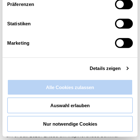
Präferenzen
Diese Veranstaltung hat bereits stattgefunden.
Statistiken
Collective Incubator Sommerfest
8. Juli @ 16:00
-
22:00
Marketing
Details zeigen
Alle Cookies zulassen
Auswahl erlauben
Nur notwendige Cookies
Seid dabei beim Sommerfest des Collective Incubator
am 8. Juli 2026! Erlebe ein inspirierendes Sommer-