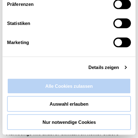
Präferenzen
Diese Veranstaltung hat bereits stattgefunden.
Statistiken
digitalMARKETING CAMP #2
Entwicklung einer integrierten
Marketing
Digitalstrategie
21. März 2024 @ 9:00
-
13:00
Details zeigen
Alle Cookies zulassen
Auswahl erlauben
Nur notwendige Cookies
Tauche ein in die spannende Welt des digitalen
Marketings mit unserer exklusiven Reihe! Unsere