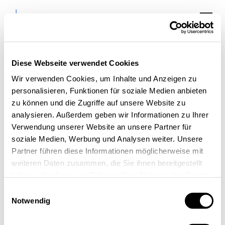
Diese Webseite verwendet Cookies
Wir verwenden Cookies, um Inhalte und Anzeigen zu
digitalMARKETING
personalisieren, Funktionen für soziale Medien anbieten
CAMP #2 Entwicklung
zu können und die Zugriffe auf unsere Website zu
analysieren. Außerdem geben wir Informationen zu Ihrer
einer integrierten
Verwendung unserer Website an unsere Partner für
Digitalstrategie
soziale Medien, Werbung und Analysen weiter. Unsere
Partner führen diese Informationen möglicherweise mit
weiteren Daten zusammen, die Sie ihnen bereitgestellt
haben oder die sie im Rahmen Ihrer Nutzung der Dienste
gesammelt haben.
Einwilligungsauswahl
Notwendig
« Alle Veranstaltungen