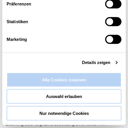
Präferenzen
Diese Veranstaltung hat bereits stattgefunden.
Statistiken
DWNRW-Online-Event: MathWorks
(MATLAB) Presentation @
Marketing
HubAachen
13. Juli 2022 @ 10:30
-
12:30
Details zeigen
Alle Cookies zulassen
Auswahl erlauben
Nur notwendige Cookies
In deinem Startup spielen Datenanalyse, KI, Machine
Learning oder Signalverarbeitung eine Rolle? Ihr