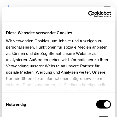
Diese Webseite verwendet Cookies
Wir verwenden Cookies, um Inhalte und Anzeigen zu
DWNRW-Online-Event:
personalisieren, Funktionen für soziale Medien anbieten
MathWorks (MATLAB)
zu können und die Zugriffe auf unsere Website zu
analysieren. Außerdem geben wir Informationen zu Ihrer
Presentation @
Verwendung unserer Website an unsere Partner für
HubAachen
soziale Medien, Werbung und Analysen weiter. Unsere
Partner führen diese Informationen möglicherweise mit
weiteren Daten zusammen, die Sie ihnen bereitgestellt
haben oder die sie im Rahmen Ihrer Nutzung der Dienste
gesammelt haben.
Einwilligungsauswahl
Notwendig
« Alle Veranstaltungen