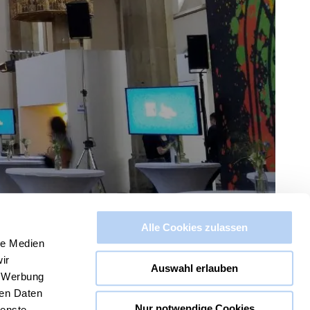
Alle Cookies zulassen
le Medien
ir
Auswahl erlauben
, Werbung
ren Daten
Nur notwendige Cookies
ienste