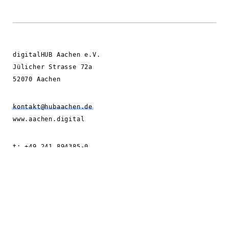
digitalHUB Aachen e.V.
Jülicher Strasse 72a
52070 Aachen
kontakt@hubaachen.de
www.aachen.digital
t: +49 241 894385-0
f: +49 241 894385-99
©
digitalHUB Aachen
Alle Rechte vorbehalten