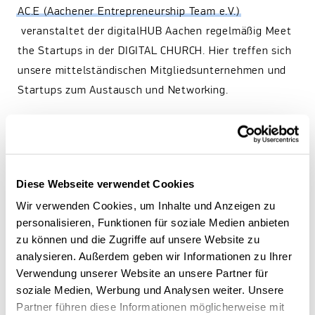
AC.E (Aachener Entrepreneurship Team e.V.)
veranstaltet der digitalHUB Aachen regelmäßig Meet
the Startups in der DIGITAL CHURCH. Hier treffen sich
unsere mittelständischen Mitgliedsunternehmen und
Startups zum Austausch und Networking.
Am 28. September war es wieder soweit: Ausgewählte
Startups des digitalHUB Aachen haben sich mit ihren
innovativen Geschäftsideen in der DIGITAL CHURCH
Diese Webseite verwendet Cookies
vorgestellt, sowie bei kurzen Pitches präsentiert. Auf
der messeähnlichen Atmosphäre konnten
Wir verwenden Cookies, um Inhalte und Anzeigen zu
personalisieren, Funktionen für soziale Medien anbieten
Besucherinnen und Besucher ihre Fragen zu den
zu können und die Zugriffe auf unsere Website zu
Produkten und Services mit den Jungunternehmern
analysieren. Außerdem geben wir Informationen zu Ihrer
diskutieren und neue Kontakte in der digitalen
Verwendung unserer Website an unsere Partner für
Community knüpfen. Auch die studentischen
soziale Medien, Werbung und Analysen weiter. Unsere
Initiativen
AC.E (Aachener Entrepreneurship Team e.V.)
Partner führen diese Informationen möglicherweise mit