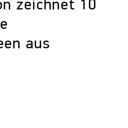
n zeichnet 10
he
een aus