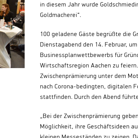
in diesem Jahr wurde Goldschmiedin
Goldmacherei“.
100 geladene Gäste begrüßte die Gr
Dienstagabend den 14. Februar, um 
Businessplanwettbewerbs für Gründ
Wirtschaftsregion Aachen zu feiern.
Zwischenprämierung unter dem Mott
nach Corona-bedingten, digitalen F
stattfinden. Durch den Abend führt
„Bei der Zwischenprämierung geben
Möglichkeit, ihre Geschäftsideen a
kleinen Messeständen zu zeigen. Da