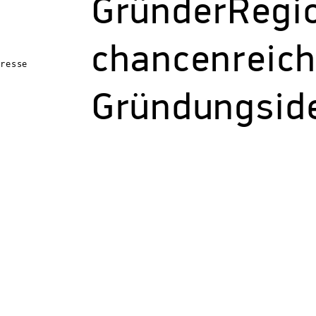
GründerRegio
chancenreic
Presse
Gründungsid