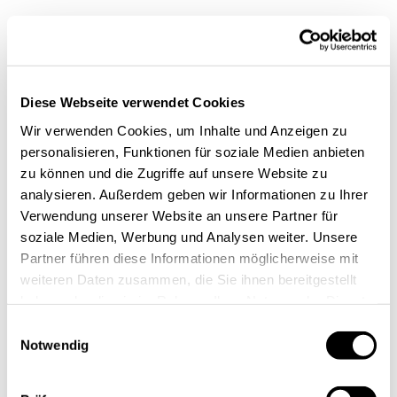
Der bisherige Vorstand des digitalHUB mit den
Vorsitzenden
Dr. Oliver Grün
sowie
Prof. Dr. Malte
Brettel
und
Michael F. Bayer
wurde wiedergewählt
und zusätzlich um
Prof. Dr. Constanze Chwallek
und
Diese Webseite verwendet Cookies
Dr. Michael Minis
erweitert. Wir danken dem Vorstand
Wir verwenden Cookies, um Inhalte und Anzeigen zu
für die bisherige ehrenamtliche Arbeit und freuen uns
personalisieren, Funktionen für soziale Medien anbieten
zu können und die Zugriffe auf unsere Website zu
weiterhin auf eine gute Zusammenarbeit. Auch danken
analysieren. Außerdem geben wir Informationen zu Ihrer
wir den Rechnungsprüfern
Dr. Michael Becker
und
Verwendung unserer Website an unsere Partner für
Michael Glasmacher
, dem Präsidium und den
soziale Medien, Werbung und Analysen weiter. Unsere
Fokusgruppen für ihre Unterstützung.
Partner führen diese Informationen möglicherweise mit
weiteren Daten zusammen, die Sie ihnen bereitgestellt
Wie bereits in den Vorjahren berichteten zwei
haben oder die sie im Rahmen Ihrer Nutzung der Dienste
Mitglieder von ihren Erfahrungen im digitalHUB. So
gesammelt haben.
Einwilligungsauswahl
stellten
Roman Alberti von Voltfang
und
Lothar
Notwendig
Vandeberg von Müller Maschinentechnik GmbH
kurze
Best Practices vor.