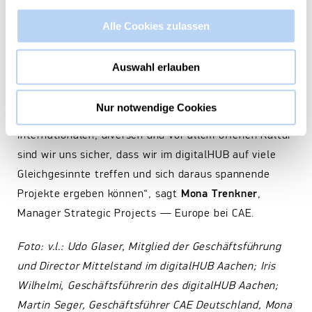
digitalen Präsenz auch mehr Präsenz vor Ort zeigen
Alle Cookies zulassen
und in der Region Partner finden, um gemeinsam
digitale Innovationen voranzutreiben und Synergien zu
Auswahl erlauben
nutzen. „Neben unserer internationalen Innovations-
Roadmap bauen wir auch unsere regionale
Nur notwendige Cookies
Innovations-Roadmap stets weiter aus. Mit unserer
internationalen, diversen und vor allem offenen Kultur
sind wir uns sicher, dass wir im digitalHUB auf viele
Gleichgesinnte treffen und sich daraus spannende
Projekte ergeben können“, sagt
Mona Trenkner
,
Manager Strategic Projects — Europe bei CAE.
Foto: v.l.: Udo Glaser, Mitglied der Geschäftsführung
und Director Mittelstand im digitalHUB Aachen; Iris
Wilhelmi, Geschäftsführerin des digitalHUB Aachen;
Martin Seger, Geschäftsführer CAE Deutschland, Mona