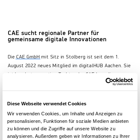
CAE sucht regionale Partner für
gemeinsame digitale Innovationen
Die
CAE GmbH
mit Sitz in Stolberg ist seit dem 1.
August 2022 neues Mitglied im digitalHUB Aachen. Sie
ist hundertprozentige Tochter der
CAE Inc.
, die
weltweit zu den größten und führenden Anbietern von
Flugsimulationstechnologien zählt. Das kanadische
Unternehmen hat seinen Hauptsitz in Quebec und
Diese Webseite verwendet Cookies
beschäftigt weltweit rund 13.000 Mitarbeiter:innen.
Wir verwenden Cookies, um Inhalte und Anzeigen zu
Neben der Entwicklung und dem Bau von
personalisieren, Funktionen für soziale Medien anbieten
Flugsimulatoren und der Entwicklung der Software
zu können und die Zugriffe auf unsere Website zu
analysieren. Außerdem geben wir Informationen zu Ihrer
verfügt das Unternehmen über ein Netzwerk an