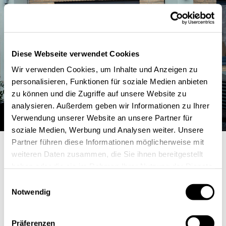
Diese Webseite verwendet Cookies
Wir verwenden Cookies, um Inhalte und Anzeigen zu
personalisieren, Funktionen für soziale Medien anbieten
zu können und die Zugriffe auf unsere Website zu
analysieren. Außerdem geben wir Informationen zu Ihrer
Verwendung unserer Website an unsere Partner für
soziale Medien, Werbung und Analysen weiter. Unsere
Partner führen diese Informationen möglicherweise mit
V.l.n.r.: Jörg Herbers - INFORM GmbH, Carlo
weiteren Daten zusammen, die Sie ihnen bereitgestellt
Matic - Interactive Pioneers, Tobias Ell -
haben oder die sie im Rahmen Ihrer Nutzung der Dienste
Carpus und Partner, Stefan Kiefer - Place
gesammelt haben.
Einwilligungsauswahl
Branding Aachen e.V., Caroline Noerenberg -
Notwendig
aachen tourist service e.V., Dr. Oliver Grün
- digitalHUB Aachen, GRÜN Software Group,
Gita Wigele - Interactive Pioneers, Christian
Präferenzen