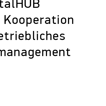
italHUB
n Kooperation
etriebliches
smanagement