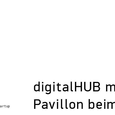
digitalHUB m
Pavillon bei
tartup