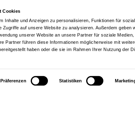
gesponsert vom digitalHUB.
t Cookies
 Inhalte und Anzeigen zu personalisieren, Funktionen für sozia
 Euro pro Person. Ihr könnt euch
e Zugriffe auf unsere Website zu analysieren. Außerdem geben w
km, 7,2km oder 9,6km entscheiden.
rwendung unserer Website an unsere Partner für soziale Medien
re Partner führen diese Informationen möglicherweise mit weite
rfügbar.
ereitgestellt haben oder die sie im Rahmen Ihrer Nutzung der D
achener Firmenlauf
Präferenzen
Statistiken
Marketin
6. September
 bis zum
bei uns
ity-Laufshirts mit eigenem Logo.
gitalHUB ordern