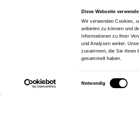
Getränke in entspannter Atmosphäre, 
Diese Webseite verwende
Wir verwenden Cookies, um
Die Teilnahme am Firmenlauf kostet 26
anbieten zu können und di
zwischen einer Streckenlänge von 4,8
Informationen zu Ihrer Ve
und Analysen weiter. Unse
Momentan sind noch alle Distanzen ve
zusammen, die Sie ihnen b
gesammelt haben.
Anmeldung & Infos A
Einwilligungsauswahl
Notwendig
Startups aus dem digitalHUB, die sich
melden, erhalten für ihr Team Commun
Laufshirt vom di